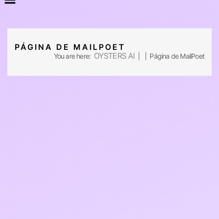
PÁGINA DE MAILPOET
OYSTERS AI
You are here:
| | Página de MailPoet