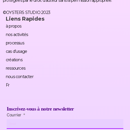
protégées par le droit d’auteur sans la permission appropriée.
©OYSTERS STUDIO 2023
Liens Rapides
à propos
nos activités
processus
cas d’usage
créations
ressources
nous contacter
Fr
Inscrivez-vous à notre newsletter
Courrier