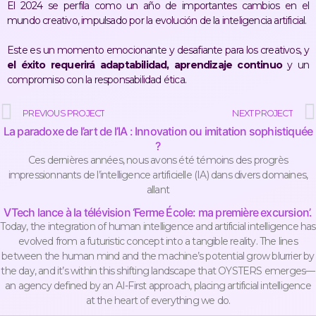
El 2024 se perfila como un año de importantes cambios en el
mundo creativo, impulsado por la evolución de la inteligencia artificial.
Este es un momento emocionante y desafiante para los creativos, y
el éxito requerirá adaptabilidad, aprendizaje continuo
y un
compromiso con la responsabilidad ética.
PREVIOUS PROJECT
NEXT PROJECT
La paradoxe de l’art de l’IA : Innovation ou imitation sophistiquée
?
Ces dernières années, nous avons été témoins des progrès
impressionnants de l’intelligence artificielle (IA) dans divers domaines,
allant
VTech lance à la télévision ‘Ferme École: ma première excursion’.
Today, the integration of human intelligence and artificial intelligence has
evolved from a futuristic concept into a tangible reality. The lines
between the human mind and the machine’s potential grow blurrier by
the day, and it’s within this shifting landscape that OYSTERS emerges—
an agency defined by an AI-First approach, placing artificial intelligence
at the heart of everything we do.