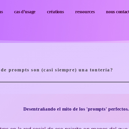
us
cas d’usage
créations
ressources
nous contac
s de prompts son (casi siempre) una tontería?
licidad del lenguaje natural supera las listas predefin
Desentrañando el mito de los 'prompts' perfectos.