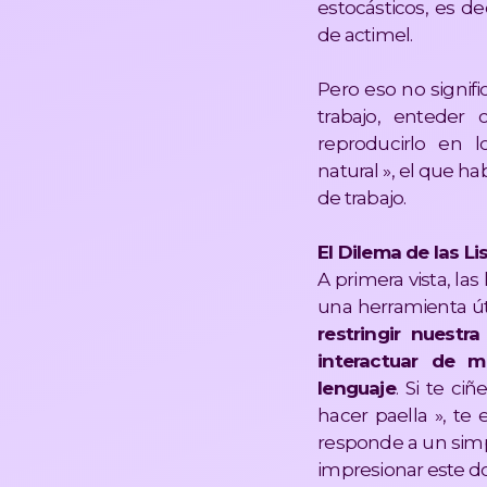
estocásticos, es dec
de actimel.
Pero eso no signif
trabajo, enteder
reproducirlo en 
natural », el que h
de trabajo.
El Dilema de las Li
A primera vista, la
una herramienta úti
restringir nuest
interactuar de 
lenguaje
. Si te ci
hacer paella », te
responde a un simp
impresionar este d