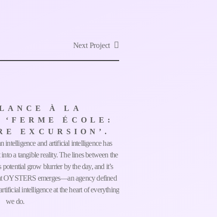
Next Project
LANCE À LA
 ‘FERME ÉCOLE:
RE EXCURSION’.
intelligence and artificial intelligence has
into a tangible reality. The lines between the
otential grow blurrier by the day, and it’s
e that OYSTERS emerges—an agency defined
tificial intelligence at the heart of everything
we do.