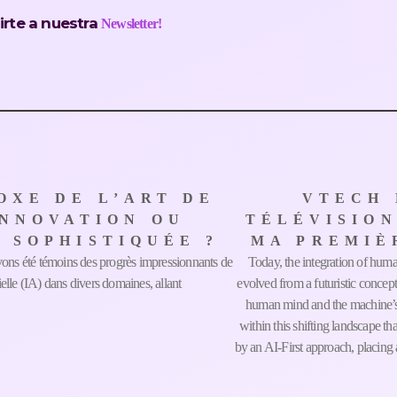
irte a nuestra
Newsletter!
OXE DE L’ART DE
VTECH 
 INNOVATION OU
TÉLÉVISION
 SOPHISTIQUÉE ?
MA PREMIÈ
vons été témoins des progrès impressionnants de
Today, the integration of human 
icielle (IA) dans divers domaines, allant
evolved from a futuristic concept 
human mind and the machine’s p
within this shifting landscap
by an AI-First approach, placing ar