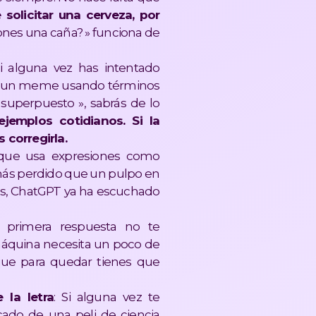
solicitar una cerveza, por
pones una caña? » funciona de
Si alguna vez has intentado
 es un meme usando términos
superpuesto », sabrás de lo
ejemplos cotidianos. Si la
 corregirla.
s que usa expresiones como
r más perdido que un pulpo en
uras, ChatGPT ya ha escuchado
la primera respuesta no te
máquina necesita un poco de
que para quedar tienes que
 la letra
: Si alguna vez te
ado de una peli de ciencia