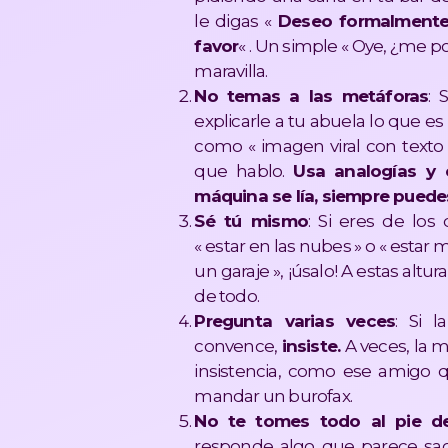
le digas «
Deseo formalmente 
favor
« . Un simple « Oye, ¿me 
maravilla.
No temas a las metáforas
: 
explicarle a tu abuela lo que
como « imagen viral con texto 
que hablo.
Usa
analogías y 
máquina se lía, siempre puedes
Sé tú mismo
: Si eres de lo
« estar en las nubes » o « esta
un garaje », ¡úsalo! A estas alt
de todo.
Pregunta varias veces
: Si 
convence,
insiste.
A veces, la 
insistencia, como ese amigo 
mandar un burofax.
No te tomes todo al pie de
responde algo que parece sac