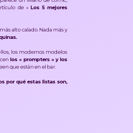
parece un villano de cómic,
tículo de «
Los 5 mejores
 más alto calado. Nada más y
quinas.
ellos, los modernos modelos
ecen
los « prompters » y los
een que están en el bar.
 por qué estas listas son,