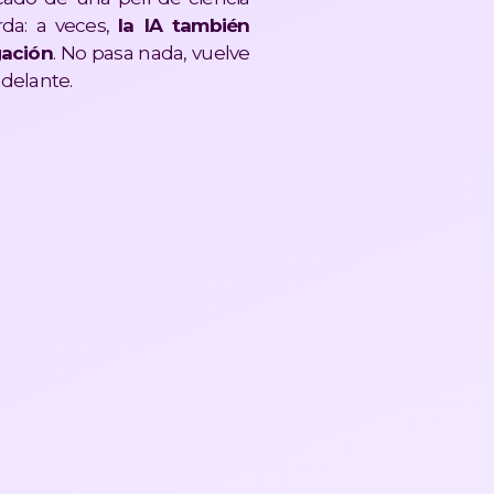
rda: a veces,
la IA también
gación
. No pasa nada, vuelve
adelante.