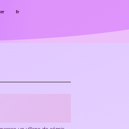
ter
fr
idas en la era de la IA