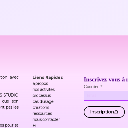
tion avec
Liens Rapides
Inscrivez-vous à 
à propos
Courrier
nos activités
TERS STUDIO
processus
 que son
cas d’usage
nt pas les
créations
Inscription
ressources
nous contacter
es pour sa
Fr