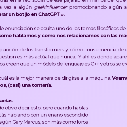
ras en la red social de ese pajarito en manos del que 
na vez a algún
geekinfluencer
promocionando algún ar
rar un botijo en ChatGPT ».
e enunciación se oculta uno de los temas filosóficos de
ómo hablamos y cómo nos relacionamos con las má
aparición de los transformers y, cómo consecuencia de 
cuestión es más actúal que nunca. Y ahí es donde apar
nos creen que un módelo de lenguaje es C++ y otros se cr
ál es la mejor manera de dirigirse a la máquina.
Veamos
, (casi) una tontería.
racias
o obvio decir esto, pero cuando hablas
tás hablando con un enano escondido
Según Gary Marcus, son más como loros