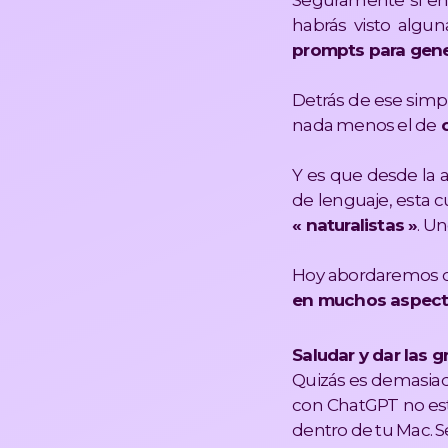
Seguramente si ent
habrás visto algu
prompts para gene
Detrás de ese simpl
nada menos el de
c
Y es que desde la 
de lenguaje, esta 
« naturalistas »
. U
Hoy abordaremos cu
en muchos aspectos
Saludar y dar las g
Quizás es demasiad
con ChatGPT no es
dentro de tu Mac. 