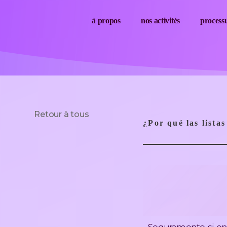
à propos
nos activités
process
Retour à tous
¿Por qué las lista
Cómo la simp