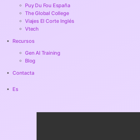
Puy Du Fou España
The Global College
Viajes El Corte Inglés
Vtech
Recursos
Gen AI Training
Blog
Contacta
Es
zenit interior Zoom IN2