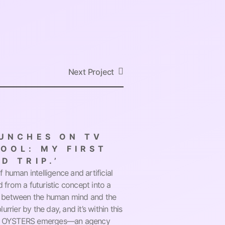
Next Project
UNCHES ON TV
OOL: MY FIRST
LD TRIP.’
f human intelligence and artificial
d from a futuristic concept into a
nes between the human mind and the
rrier by the day, and it’s within this
hat OYSTERS emerges—an agency