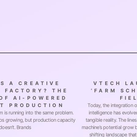
S A CREATIVE
VTECH LA
 FACTORY? THE
‘FARM SCH
OF AI-POWERED
FIE
T PRODUCTION
Today, the integration o
 is running into the same problem.
intelligence has evolve
s growing, but production capacity
tangible reality. The li
doesn’t. Brands
machine’s potential grow blu
shifting landscape t