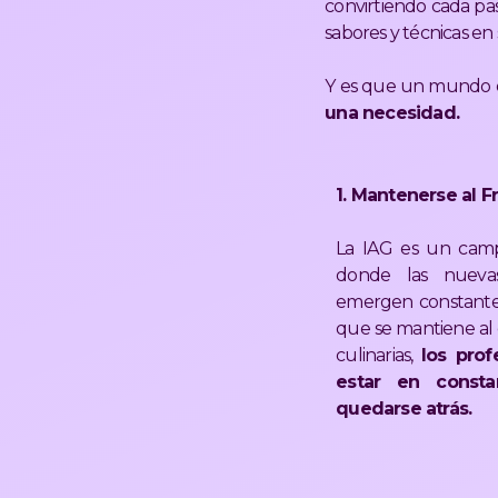
convirtiendo cada p
sabores y técnicas en 
Y es que un mundo d
una necesidad.
1. Mantenerse al F
La IAG es un cam
donde las nueva
emergen constante
que se mantiene al 
culinarias,
los pro
estar en consta
quedarse atrás​​.