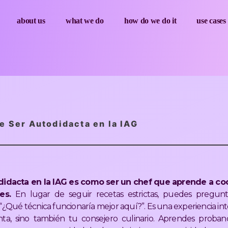
about us
what we do
how do we do it
use cases
e Ser Autodidacta en la IAG
odidacta en la IAG es como ser un chef que aprende a c
es.
En lugar de seguir recetas estrictas, puedes pregun
“¿Qué técnica funcionaría mejor aquí?”. Es una experiencia in
nta, sino también tu consejero culinario. Aprendes proba