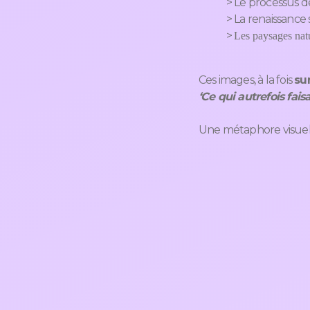
>
Le processus de
>
La renaissance
>
Les paysages natu
Ces images, à la fois
su
‘Ce qui autrefois fai
Une métaphore visuell