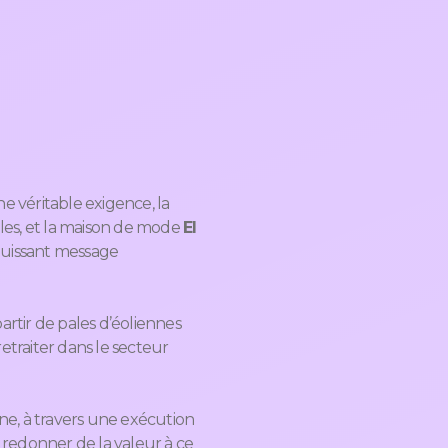
e véritable exigence, la
les, et la maison de mode
El
puissant message
artir de pales d’éoliennes
etraiter dans le secteur
ine, à travers une exécution
e: redonner de la valeur à ce