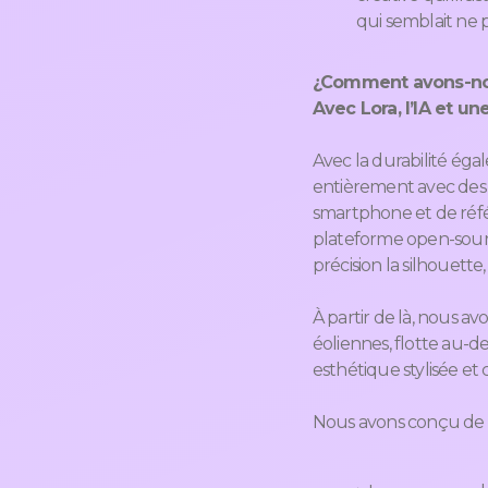
qui semblait ne p
¿Comment avons-nou
Avec Lora, l’IA et un
Avec la durabilité é
entièrement avec des ou
smartphone et de réfé
plateforme open-sou
précision la silhouette
À partir de là, nous av
éoliennes, flotte au-
esthétique stylisée e
Nous avons conçu de m