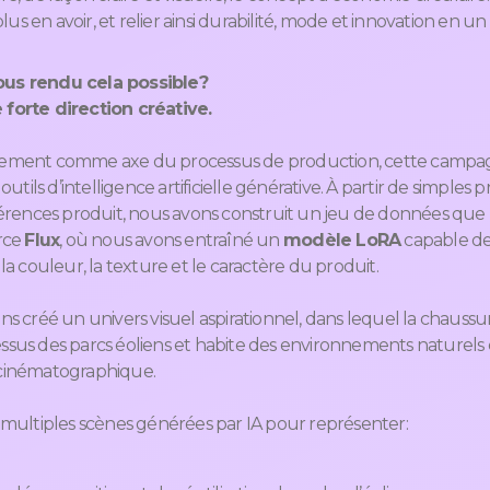
lus en avoir, et relier ainsi durabilité, mode et innovation en un 
s rendu cela possible?
e forte direction créative.
galement comme axe du processus de production, cette camp
tils d’intelligence artificielle générative. À partir de simples 
rences produit, nous avons construit un jeu de données que 
rce
Flux
, où nous avons entraîné un
modèle LoRA
capable de
, la couleur, la texture et le caractère du produit.
ons créé un univers visuel aspirationnel, dans lequel la chaussur
dessus des parcs éoliens et habite des environnements naturel
t cinématographique.
ultiples scènes générées par IA pour représenter: