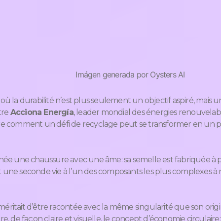
Imágen generada por Oysters AI
 la durabilité n’est plus seulement un objectif aspiré, mais un
tre
Acciona Energía
, leader mondial des énergies renouvelab
e comment un défi de recyclage peut se transformer en un 
st née une chaussure avec une âme: sa semelle est fabriquée à p
nt une seconde vie à l’un des composants les plus complexes à r
 méritait d’être racontée avec la même singularité que son orig
stre, de façon claire et visuelle, le concept d’économie circulair