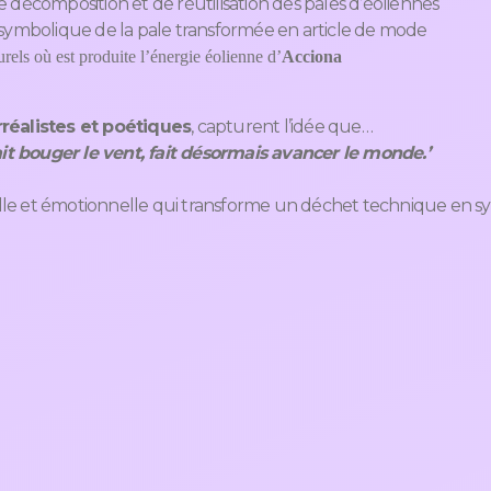
 décomposition et de réutilisation des pales d’éoliennes
 symbolique de la pale transformée en article de mode
rels où est produite l’énergie éolienne d’
Acciona
rréalistes et poétiques
, capturent l’idée que…
sait bouger le vent, fait désormais avancer le monde.’
e et émotionnelle qui transforme un déchet technique en sy