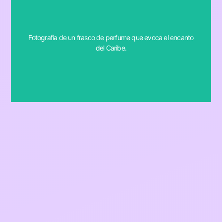
Caribbean charm.
Fotografía de un frasco de perfume que evoca el encanto
prompt: photograph of a perfume bottle channeling the
del Caribe.