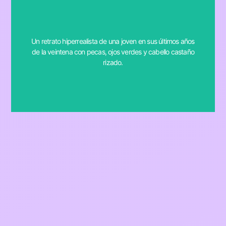
late 20s with freckles, green eyes, and curly brown hair.
Un retrato hiperrealista de una joven en sus últimos años
prompt: a hyperrealistic portrait of a young woman in her
de la veintena con pecas, ojos verdes y cabello castaño
rizado.