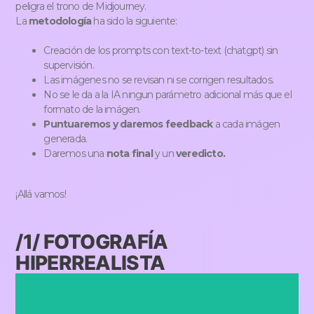
peligra el trono de Midjourney.
La
metodología
ha sido la siguiente:
Creación de los prompts con text-to-text (chatgpt) sin
supervisión.
Las imágenes no se revisan ni se corrigen resultados.
No se le da a la IA ningun parámetro adicional más que el
formato de la imágen.
Puntuaremos y daremos feedback
a cada imágen
generada.
Daremos una
nota final
y un
veredicto.
¡Allá vamos!
/1/ FOTOGRAFÍA
HIPERREALISTA