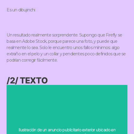
Es un dibujinchi
Un resultado realmente sorprendente. Supongo que Firefly se
basa en Adobe Stock, porque parece una foto, y puede que
realmente lo sea. Solo le encuentro unos fallos mínimos: algo
extraño en el pelo y un collar y pendientes poco definidos que se
podrían corregir fácilmente.
/2/ TEXTO
placed on a busy street with 'DIRECCIÓN CREATIVA'
Ilustración de un anuncio publicitario exterior ubicado en
prompt: Illustration of an outdoor advertising banner