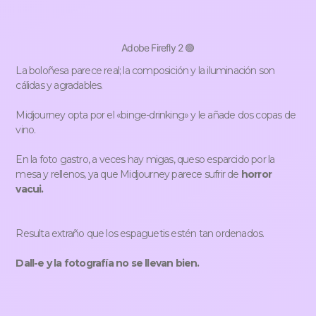
Adobe Firefly 2 🟢
La boloñesa parece real; la composición y la iluminación son
cálidas y agradables.
Midjourney opta por el «binge-drinking» y le añade dos copas de
vino.
En la foto gastro, a veces hay migas, queso esparcido por la
mesa y rellenos, ya que Midjourney parece sufrir de
horror
vacui.
Resulta extraño que los espaguetis estén tan ordenados.
Dall-e y la fotografía no se llevan bien.