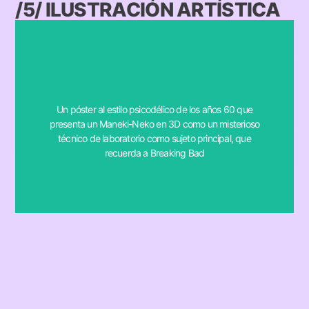
/5/ ILUSTRACIÓN ARTÍSTICA
subject, reminiscent of Breaking Bad.
Un póster al estilo psicodélico de los años 60 que
Maneki-Neko as a mysterious lab technician as the main
presenta un Maneki-Neko en 3D como un misterioso
prompt: A 1960s psychedelic-style poster featuring a 3D
técnico de laboratorio como sujeto principal, que
recuerda a Breaking Bad