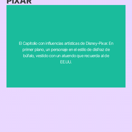
PIXAR
of the U.S.
El Capitolio con influencias artísticas de Disney-Pixar. En
the buffalo costume style, dressed in an outfit reminiscent
primer plano, un personaje en el estilo de disfraz de
Pixar. In the foreground, a generic character inspired by
búfalo, vestido con un atuendo que recuerda al de
prompt: The Capitol with artistic influences from Disney-
EE.UU.