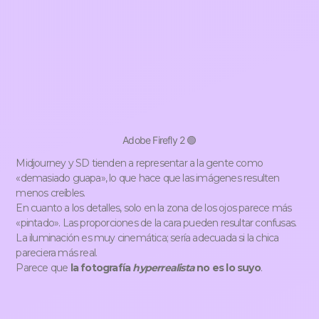
Adobe Firefly 2 🟢
Midjourney y SD tienden a representar a la gente como
«demasiado guapa», lo que hace que las imágenes resulten
menos creíbles.
En cuanto a los detalles, solo en la zona de los ojos parece más
«pintado». Las proporciones de la cara pueden resultar confusas.
La iluminación es muy cinemática; sería adecuada si la chica
pareciera más real.
Parece que
la fotografía
hyperrealista
no es lo suyo
.