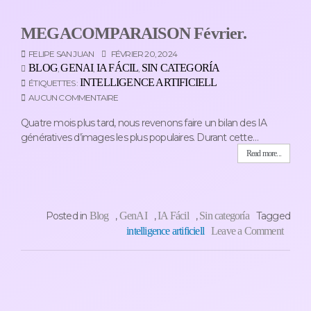
MEGACOMPARAISON Février.
FELIPE SAN JUAN
FÉVRIER 20, 2024
BLOG
GENAI
IA FÁCIL
SIN CATEGORÍA
,
,
,
INTELLIGENCE ARTIFICIELL
ÉTIQUETTES :
AUCUN COMMENTAIRE
Quatre mois plus tard, nous revenons faire un bilan des IA
génératives d’images les plus populaires. Durant cette…
Read more...
Posted in
Blog
,
GenAI
,
IA Fácil
,
Sin categoría
Tagged
intelligence artificiell
Leave a Comment