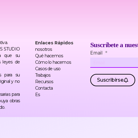
tiva.
Enlaces Rápidos
Suscríbete a nues
TERS STUDIO
nosotros
Email
a que su
Qué hacemos
s leyes de
Cómo lo hacemos
Casos de uso
s para su
Trabajos
Suscribirse
ginal y no
Recursos
Contacta
arias para
Es
buya obras
do.