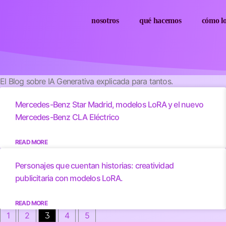
nosotros
qué hacemos
cómo l
El Blog sobre IA Generativa explicada para tantos.
Mercedes-Benz Star Madrid, modelos LoRA y el nuevo
Mercedes-Benz CLA Eléctrico
READ MORE
Personajes que cuentan historias: creatividad
publicitaria con modelos LoRA.
READ MORE
1
2
4
5
3