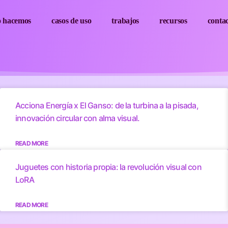
o hacemos
casos de uso
trabajos
recursos
conta
Acciona Energía x El Ganso: de la turbina a la pisada,
innovación circular con alma visual.
READ MORE
Juguetes con historia propia: la revolución visual con
LoRA
READ MORE