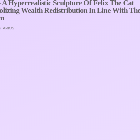
A Hyperrealistic Sculpture Of Felix The Cat
lizing Wealth Redistribution In Line With Th
om
NTARIOS