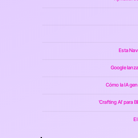
Esta Nav
Google lanza
Cómo la IA gene
‘Crafting AI’ para
El