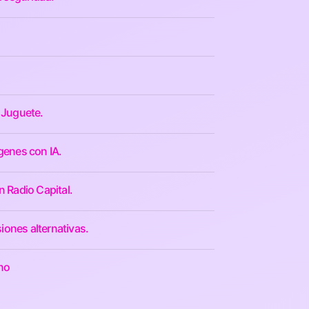
 Juguete.
genes con IA.
n Radio Capital.
iones alternativas.
ino