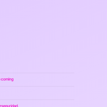
re coming
erseguridad.