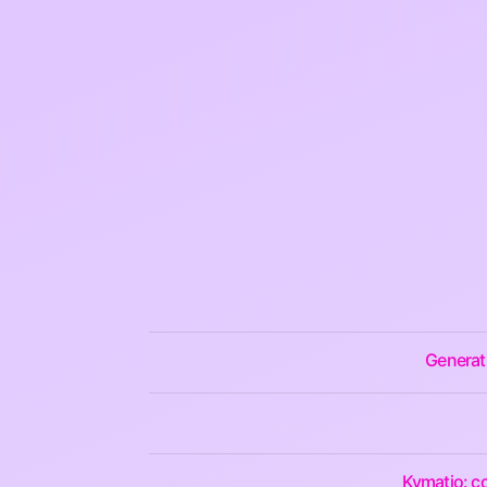
Generati
Kymatio: co