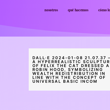
nosotros
qué hacemos
cómo l
DALL·E 2024-01-08 21.07.37 
A HYPERREALISTIC SCULPTU
OF FELIX THE CAT DRESSED A
ROBIN HOOD, SYMBOLIZING
WEALTH REDISTRIBUTION IN
LINE WITH THE CONCEPT OF
UNIVERSAL BASIC INCOM