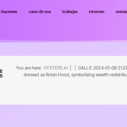
o hacemos
casos de uso
trabajos
recursos
conta
–
You are here:
OYSTERS AI
| | DALL·E 2024-01-08 21.07.37
RE
dressed as Robin Hood, symbolizing wealth redistribut
S