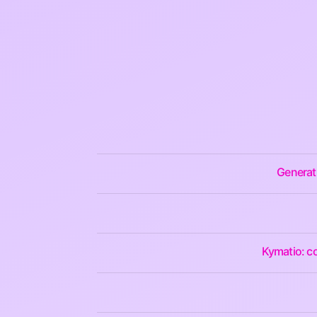
Generati
Kymatio: co