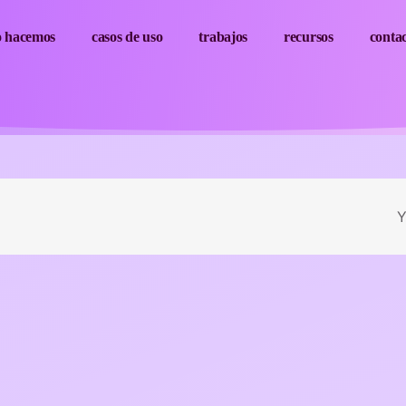
o hacemos
casos de uso
trabajos
recursos
conta
Y