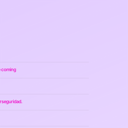
re coming
erseguridad.