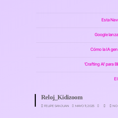
Esta Nav
Google lanza
Cómo la IA gene
‘Crafting AI’ para
El
Reloj_Kidizoom
FELIPE SAN JUAN
MAYO 11, 2025
NO