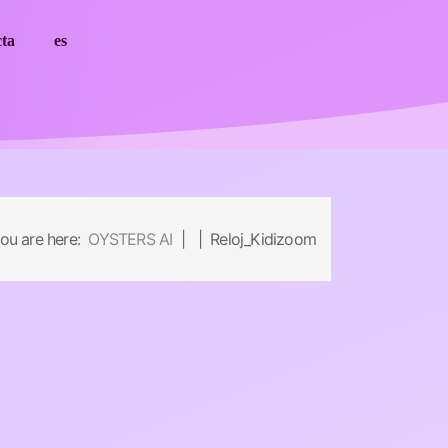
cta
es
ou are here:
OYSTERS AI
| | Reloj_Kidizoom