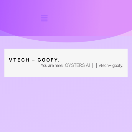
VTECH – GOOFY.
OYSTERS AI
You are here:
| | vtech – goofy.