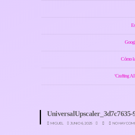
Es
Googl
Cómo la 
‘Crafting AI
UniversalUpscaler_3d7c7635-9
MIGUEL
JUNIO 6, 2025
NO HAY COM