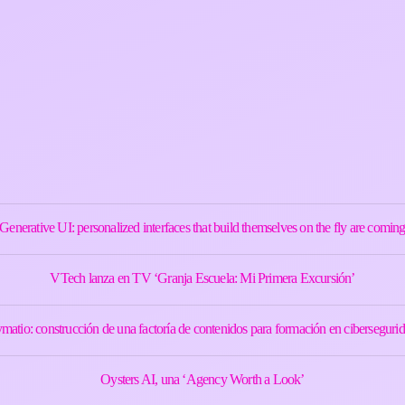
Generative UI: personalized interfaces that build themselves on the fly are comin
VTech lanza en TV ‘Granja Escuela: Mi Primera Excursión’
matio: construcción de una factoría de contenidos para formación en cibersegurid
Oysters AI, una ‘Agency Worth a Look’