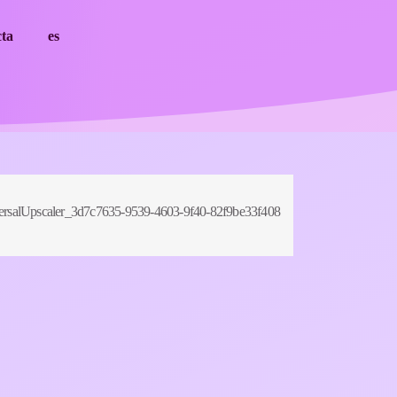
cta
es
ersalUpscaler_3d7c7635-9539-4603-9f40-82f9be33f408