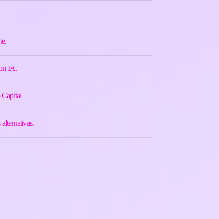
te.
on IA.
 Capital.
alternativas.