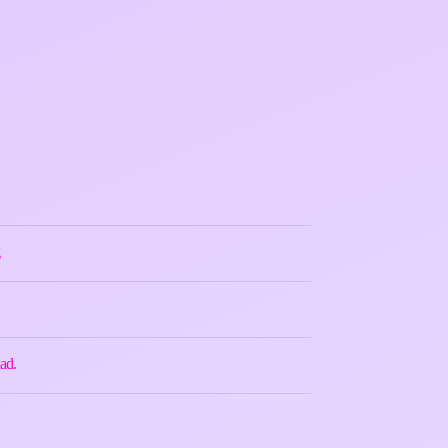
g
ad.