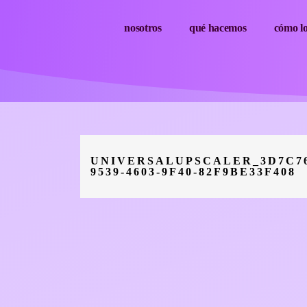
nosotros
qué hacemos
cómo l
UNIVERSALUPSCALER_3D7C76
9539-4603-9F40-82F9BE33F408