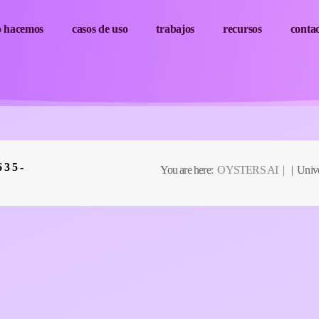
o hacemos
casos de uso
trabajos
recursos
conta
35-
You are here:
OYSTERS AI
| | Univ