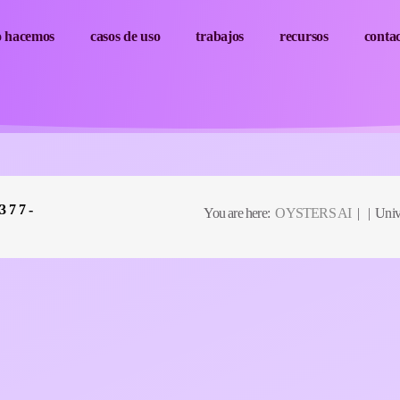
o hacemos
casos de uso
trabajos
recursos
conta
377-
You are here:
OYSTERS AI
| | Univ