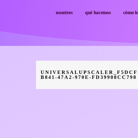
nosotros
qué hacemos
cómo l
UNIVERSALUPSCALER_F5DCF
B841-47A2-970E-FD39908CC798