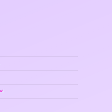
g
ad.