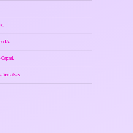
te.
on IA.
 Capital.
alternativas.