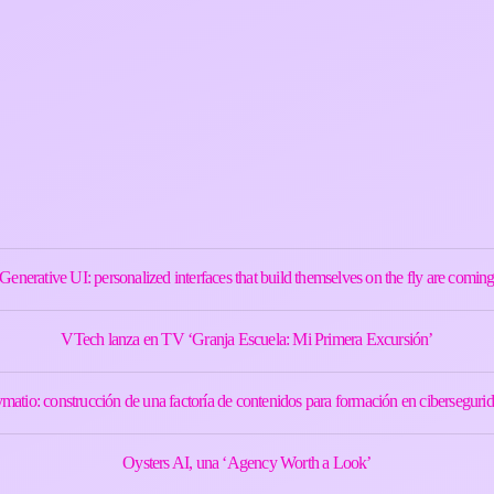
Generative UI: personalized interfaces that build themselves on the fly are comin
VTech lanza en TV ‘Granja Escuela: Mi Primera Excursión’
matio: construcción de una factoría de contenidos para formación en cibersegurid
Oysters AI, una ‘Agency Worth a Look’