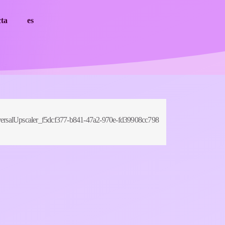
cta
es
ersalUpscaler_f5dcf377-b841-47a2-970e-fd39908cc798