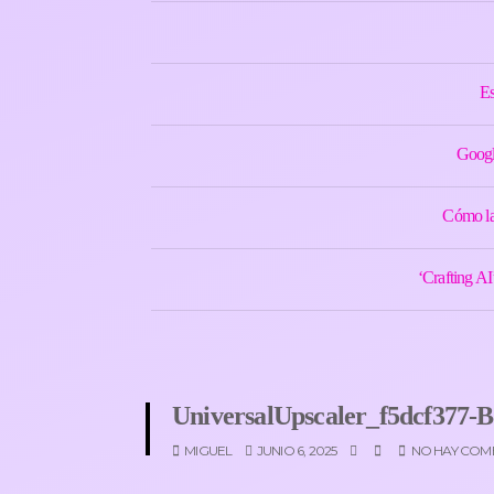
Es
Googl
Cómo la 
‘Crafting AI
UniversalUpscaler_f5dcf377-
MIGUEL
JUNIO 6, 2025
NO HAY COM