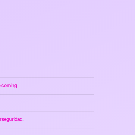
re coming
erseguridad.