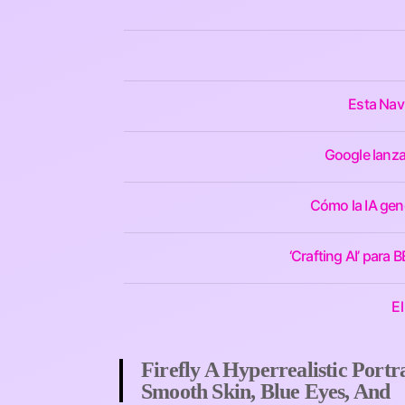
Esta Nav
Google lanza
Cómo la IA gene
‘Crafting AI’ para
El
Firefly A Hyperrealistic Port
Smooth Skin, Blue Eyes, And