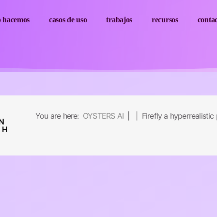
o hacemos
casos de uso
trabajos
recursos
conta
You are here:
OYSTERS AI
| | Firefly a hyperrealistic
N
TH