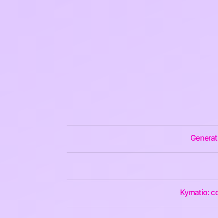
Generati
Kymatio: co