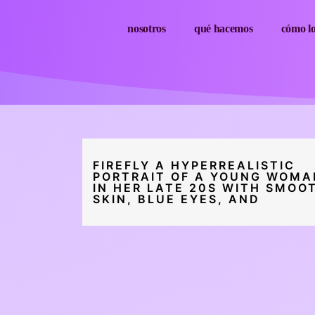
nosotros
qué hacemos
cómo l
FIREFLY A HYPERREALISTIC
PORTRAIT OF A YOUNG WOMA
IN HER LATE 20S WITH SMOO
SKIN, BLUE EYES, AND