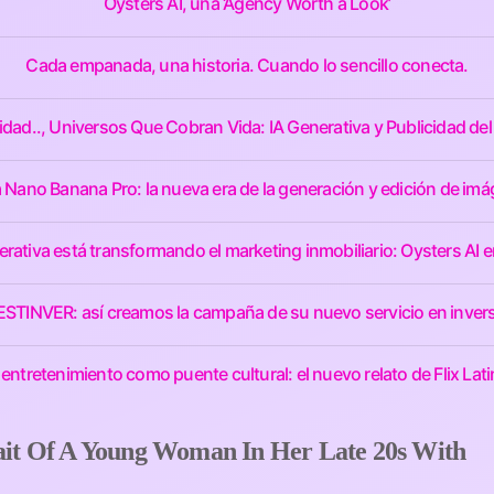
Oysters AI, una ‘Agency Worth a Look’
Cada empanada, una historia. Cuando lo sencillo conecta.
idad.., Universos Que Cobran Vida: IA Generativa y Publicidad del
 Nano Banana Pro: la nueva era de la generación y edición de imá
rativa está transformando el marketing inmobiliario: Oysters AI e
 BESTINVER: así creamos la campaña de su nuevo servicio en invers
 entretenimiento como puente cultural: el nuevo relato de Flix Lat
rait Of A Young Woman In Her Late 20s With