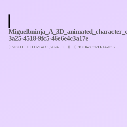
Miguelbninja_A_3D_animated_character_
3a25-4518-9fc5-46e6e4c3a17e
MIGUEL
FEBRERO 19, 2024
NO HAY COMENTARIOS