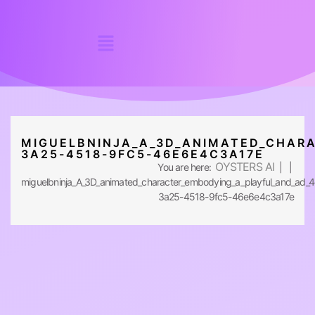
MIGUELBNINJA_A_3D_ANIMATED_CHAR
3A25-4518-9FC5-46E6E4C3A17E
OYSTERS AI
You are here:
| |
miguelbninja_A_3D_animated_character_embodying_a_playful_and_ad_
3a25-4518-9fc5-46e6e4c3a17e