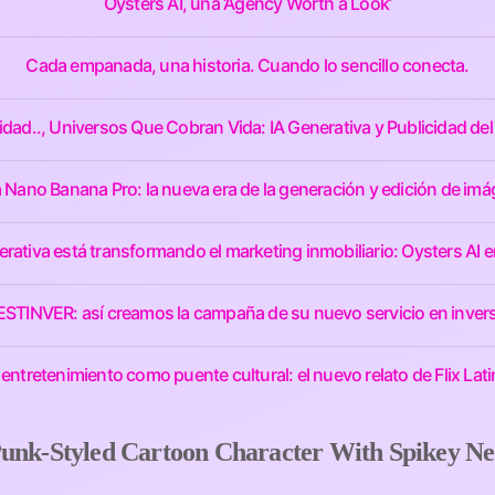
Oysters AI, una ‘Agency Worth a Look’
Cada empanada, una historia. Cuando lo sencillo conecta.
idad.., Universos Que Cobran Vida: IA Generativa y Publicidad del
 Nano Banana Pro: la nueva era de la generación y edición de imá
rativa está transformando el marketing inmobiliario: Oysters AI e
 BESTINVER: así creamos la campaña de su nuevo servicio en invers
 entretenimiento como puente cultural: el nuevo relato de Flix Lat
Punk-Styled Cartoon Character With Spikey N