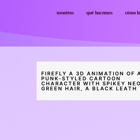
nosotros
qué hacemos
cómo l
FIREFLY A 3D ANIMATION OF 
PUNK-STYLED CARTOON
CHARACTER WITH SPIKEY NE
GREEN HAIR, A BLACK LEATH