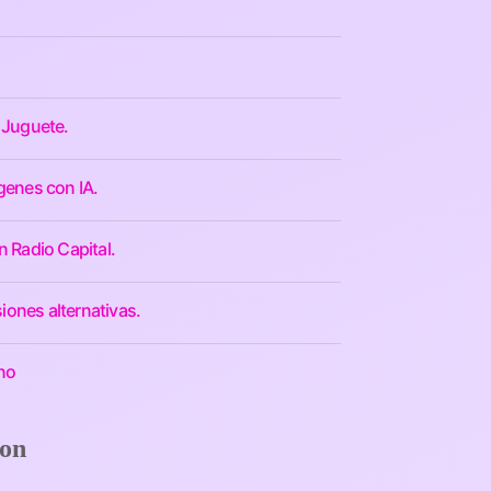
 Juguete.
genes con IA.
n Radio Capital.
iones alternativas.
ino
eon