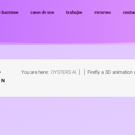
o hacemos
casos de uso
trabajos
recursos
conta
A
You are here:
OYSTERS AI
| | Firefly a 3D animation 
ON