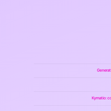
Generati
Kymatio: co