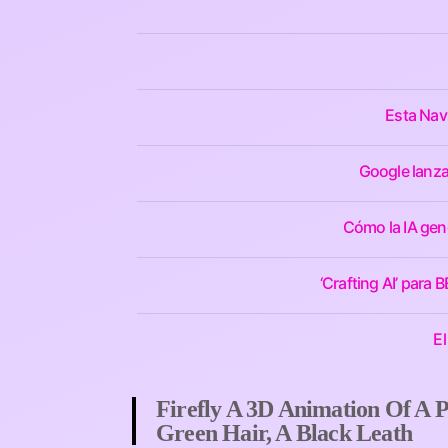
Esta Nav
Google lanza
Cómo la IA gene
‘Crafting AI’ para
El
Firefly A 3D Animation Of A 
Green Hair, A Black Leath