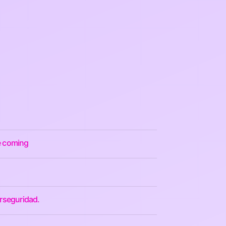
re coming
erseguridad.