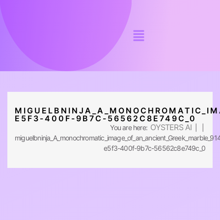
MIGUELBNINJA_A_MONOCHROMATIC_IM
E5F3-400F-9B7C-56562C8E749C_0
OYSTERS AI
You are here:
| |
miguelbninja_A_monochromatic_image_of_an_ancient_Greek_marble_91
e5f3-400f-9b7c-56562c8e749c_0