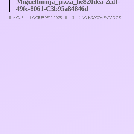
Miguelbninja_pizza_be820dea-2cdf-
49fc-8061-C3b95a84846d
MIGUEL
OCTUBRE 12, 2023
NO HAY COMENTARIOS