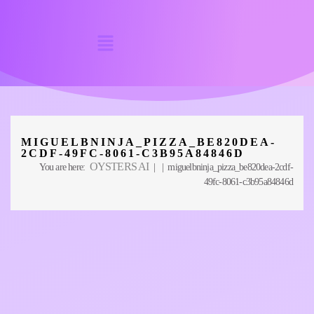
MIGUELBNINJA_PIZZA_BE820DEA-
2CDF-49FC-8061-C3B95A84846D
OYSTERS AI
You are here:
| | miguelbninja_pizza_be820dea-2cdf-
49fc-8061-c3b95a84846d