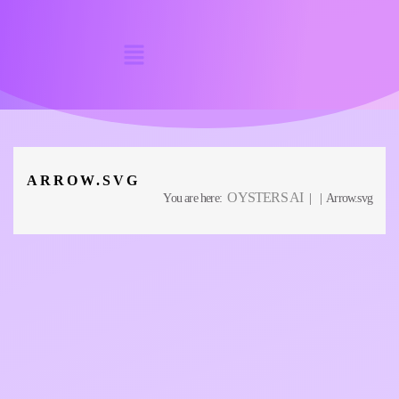
ARROW.SVG
OYSTERS AI
You are here:
| | Arrow.svg